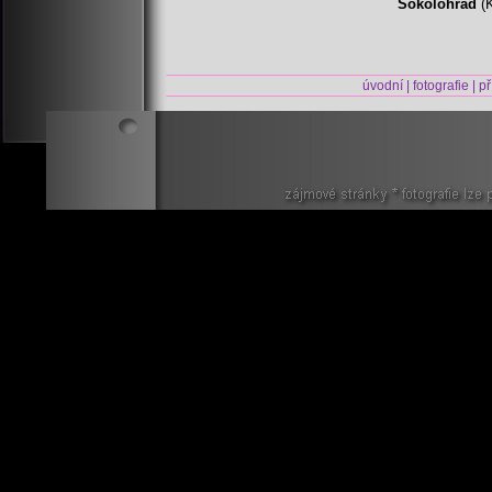
Sokolohrad
(K
úvodní
|
fotografie
|
př