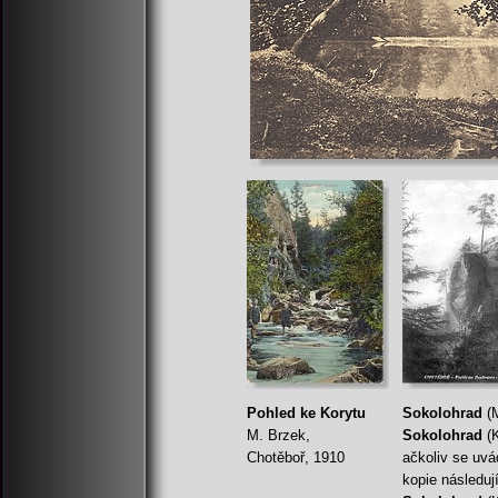
Pohled ke Korytu
Sokolohrad
(M
M. Brzek,
Sokolohrad
(K
Chotěboř, 1910
ačkoliv se uvád
kopie následuj