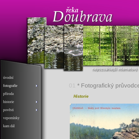
úvodní
01
* Fotografický průvodc
fotografie
příroda
Historie
historie
pověsti
vzpomínky
kam dál