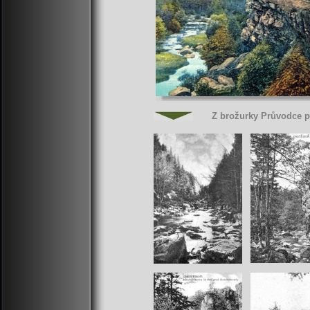
Z brožurky Průvodce p