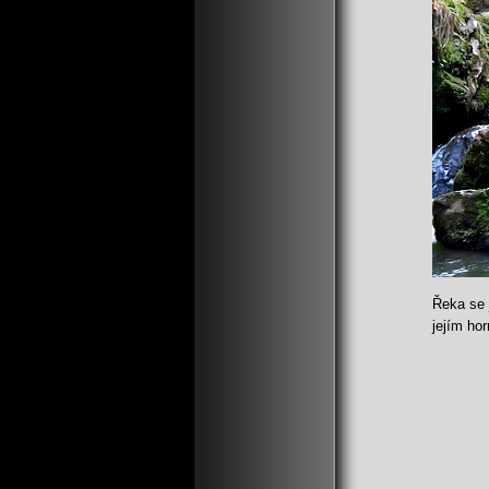
Řeka se 
jejím ho