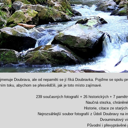
jmenuje Doubrava, ale od nepaměti se jí říká Doubravka. Pojďme se spolu pro
rním toku, abychom se přesvědčili,
jak je toto místo zajímavé.
239 současných fotografií + 26 historických + 7 pamět
Naučná stezka,
chráněné
Historie,
citace ze starých
Nejrozsáhlejší soubor fotografií z Údolí Doubravy na in
Dvouminutový vi
Původní i převyprávěné 