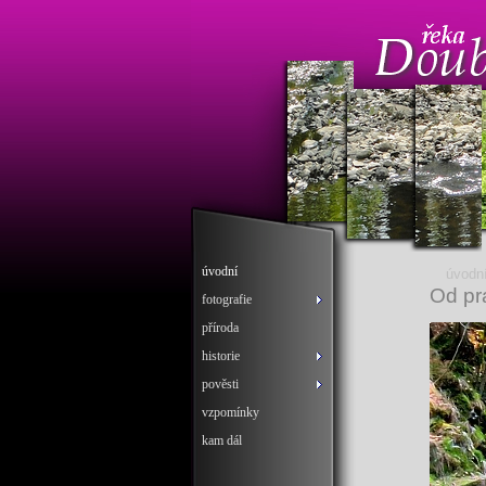
úvodní
úvodn
Od pr
fotografie
příroda
historie
pověsti
vzpomínky
kam dál