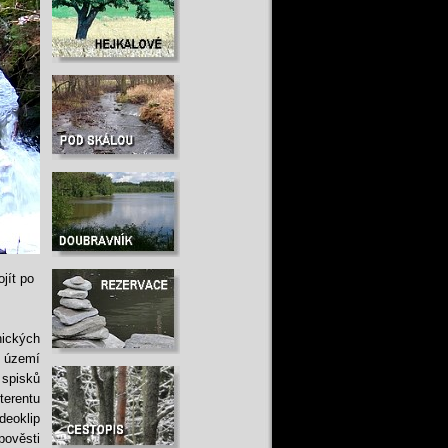
jít po
nických
 území
 spisků
terentu
deoklip
pověsti