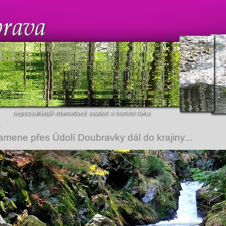
í
amene přes Údolí Doubravky dál do krajiny...