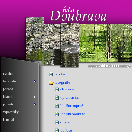
úvodní
úvodní
fotografie
fotografie
příroda
z historie
historie
k pramenům
pověsti
údolím poprvé
vzpomínky
údolím podruhé
kam dál
koryto
po řece