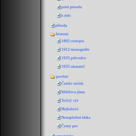
proti proudu
k ústí
příroda
historie
1892 cestopis
1912 monografie
1935 průvodce
1935 ukazatel
pověsti
Čertův stolek
Mikšova jáma
Točitý výr
Hejkalové
Nenaplněná láska
Černý pes
vzpomínky