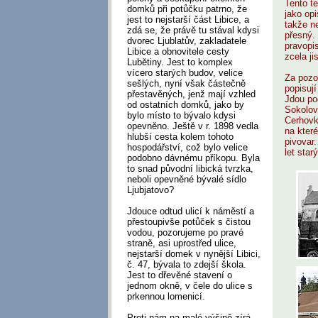
Tento te
domků při potůčku patrno, že
jako op
jest to nejstarší část Libice, a
takže n
zdá se, že právě tu stával kdysi
přesný.
dvorec Ljublatův, zakladatele
pravopi
Libice a obnovitele cesty
zcela ji
Lubětiny. Jest to komplex
vícero starých budov, velice
Za pozor
sešlých, nyní však částečně
popisují
přestavěných, jenž mají vzhled
Jdou po
od ostatních domků, jako by
Sokolov
bylo místo to bývalo kdysi
Cerhovk
opevněno. Ještě v r. 1898 vedla
na které
hlubší cesta kolem tohoto
pivovar.
hospodářství, což bylo velice
let starý
podobno dávnému příkopu. Byla
to snad původní libická tvrzka,
neboli opevněné bývalé sídlo
Ljubjatovo?
Jdouce odtud ulicí k náměstí a
přestoupivše potůček s čistou
vodou, pozorujeme po pravé
straně, asi uprostřed ulice,
nejstarší domek v nynější Libici,
č. 47, bývala to zdejší škola.
Jest to dřevěné stavení o
jednom okně, v čele do ulice s
prkennou lomenicí.
Proti nám na malé výšině zírá