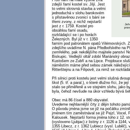
zdejší farní kostel sv. Jiljí. Jest
to velmi skrovná stavba a velmi
jednoduchá v slohu barokovém
s přistavěnou zvonicí s bání se
třemi zvony, z nichž nejstarší
Jeh
jest z r. 1759. Kostel pro
pra
obsáhlou farní osadu,
rozkládající se i po horách
Železných. Byl již v r. 1350
farním pod patronátem opatů Vilémovských. Z
zdejšího uvádíme N. pána Předbořského na Pře
zemřelého, pak nekdějšího majitele panství N
Biskupic. Vedlejší oltář zdobí Mariánský obraz
Kustošem ze Zubří a na Lipce. Projdouce slu
náměstím máme před sebou zámek náležející
Ritterštejnu a na Filipově, za nimž se rozkládá
Při silnici proti kostelu jest velmi slušná dv
škol (5. tř. a paral.), o které dlužno říci, že je
stalo se přiměřeně a ve stejném slohu, jako b
byla, čehož nevšude na úkor vzhledu bývá šet
Obec má 86 čísel a 880 obyvatel.
Uvedeme nejhlavnější črty z dějin tohoto pa
O původu jména jsme se již na počátku zmíni
jménem tím zaměstnával se již Pejzl, Vocel, F.
Kalousek. Nejstarší forma jména toho z 12. sto
(vysloveno Ljubjac) z listiny z r. 1126 a 1144, 
1355 Libecz, z r. 1362 Lubiecz (vysl. Luběč),