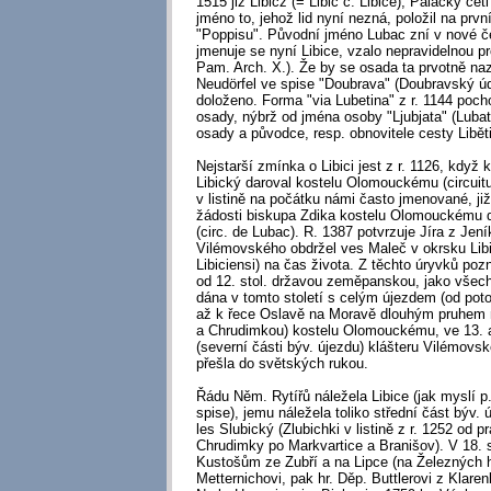
1515 již Libicz (= Libic č. Libice), Palacký čet
jméno to, jehož lid nyní nezná, položil na prv
"Poppisu". Původní jméno Lubac zní v nové če
jmenuje se nyní Libice, vzalo nepravidelnou p
Pam. Arch. X.). Že by se osada ta prvotně nazý
Neudörfel ve spise "Doubrava" (Doubravský úd
doloženo. Forma "via Lubetina" z r. 1144 poch
osady, nýbrž od jména osoby "Ljubjata" (Lubata
osady a původce, resp. obnovitele cesty Libětin
Nejstarší zmínka o Libici jest z r. 1126, když 
Libický daroval kostelu Olomouckému (circuitu
v listině na počátku námi často jmenované, již 
žádosti biskupa Zdika kostelu Olomouckému d
(circ. de Lubac). R. 1387 potvrzuje Jíra z Jen
Vilémovského obdržel ves Maleč v okrsku Libic
Libiciensi) na čas života. Z těchto úryvků poz
od 12. stol. državou zeměpanskou, jako všec
dána v tomto století s celým újezdem (od pot
až k řece Oslavě na Moravě dlouhým pruhem
a Chrudimkou) kostelu Olomouckému, ve 13. a 
(severní části býv. újezdu) klášteru Vilémovs
přešla do světských rukou.
Řádu Něm. Rytířů náležela Libice (jak myslí p.
spise), jemu náležela toliko střední část býv. ú
les Slubický (Zlubichki v listině z r. 1252 od
Chrudimky po Markvartice a Branišov). V 18. st
Kustošům ze Zubří a na Lipce (na Železných h.
Metternichovi, pak hr. Děp. Buttlerovi z Klar