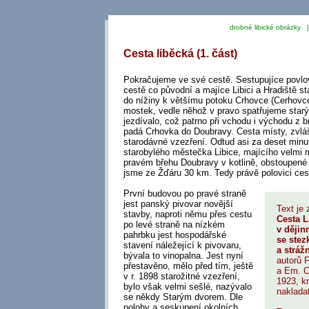
drobné libické obrázky 
Cesta liběcká (1. část)
Pokračujeme ve své cestě. Sestupujíce povlov
cestě co původní a majíce Libici a Hradiště st
do nížiny k většímu potoku Crhovce (Cerhovce
mostek, vedle něhož v pravo spatřujeme starý
jezdívalo, což patrno při vchodu i východu z b
padá Crhovka do Doubravy. Cesta místy, zvlá
starodávné vzezření. Odtud asi za deset min
starobylého městečka Libice, majícího velmi 
pravém břehu Doubravy v kotlině, obstoupené 
jsme ze Žďáru 30 km. Tedy právě polovici ces
První budovou po pravé straně
jest panský pivovar novější
Text je 
stavby, naproti němu přes cestu
Cesta L
po levé straně na nízkém
v ději
pahrbku jest hospodářské
se stez
stavení náležející k pivovaru,
a stráž
bývala to vinopalna. Jest nyní
autorů F
přestavěno, mělo před tím, ještě
a Em. C
v r. 1898 starožitné vzezření,
1923, k
bylo však velmi sešlé, nazývalo
naklada
se někdy Starým dvorem. Dle
polohy a seskupení okolních