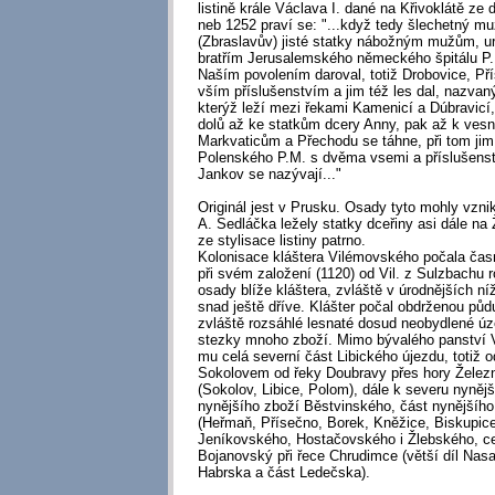
listině krále Václava I. dané na Křivoklátě ze
neb 1252 praví se: "...když tedy šlechetný mu
(Zbraslavův) jisté statky nábožným mužům, 
bratřím Jerusalemského německého špitálu P.M
Naším povolením daroval, totiž Drobovice, Pří
vším příslušenstvím a jim též les dal, nazvaný
kterýž leží mezi řekami Kamenicí a Dúbravicí,
dolů až ke statkům dcery Anny, pak až k vesn
Markvaticům a Přechodu se táhne, při tom jim
Polenského P.M. s dvěma vsemi a příslušenstv
Jankov se nazývají..."
Originál jest v Prusku. Osady tyto mohly vznik
A. Sedláčka ležely statky dceřiny asi dále na
ze stylisace listiny patrno.
Kolonisace kláštera Vilémovského počala časně
při svém založení (1120) od Vil. z Sulzbachu 
osady blíže kláštera, zvláště v úrodnějších n
snad ještě dříve. Klášter počal obdrženou půdu
zvláště rozsáhlé lesnaté dosud neobydlené úz
stezky mnoho zboží. Mimo bývalého panství 
mu celá severní část Libického újezdu, totiž 
Sokolovem od řeky Doubravy přes hory Želez
(Sokolov, Libice, Polom), dále k severu nyněj
nynějšího zboží Běstvinského, část nynějšíh
(Heřmaň, Přísečno, Borek, Kněžice, Biskupice
Jeníkovského, Hostačovského i Žlebského, ce
Bojanovský při řece Chrudimce (větší díl Nasa
Habrska a část Ledečska).