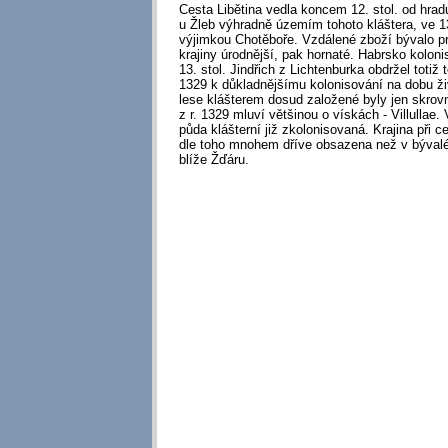
Cesta Libětina vedla koncem 12. stol. od hra
u Žleb výhradně územím tohoto kláštera, ve 13
výjimkou Chotěboře. Vzdálené zboží bývalo pr
krajiny úrodnější, pak hornaté. Habrsko kolonis
13. stol. Jindřich z Lichtenburka obdržel totiž t
1329 k důkladnějšímu kolonisování na dobu ž
lese klášterem dosud založené byly jen skrovn
z r. 1329 mluví většinou o vískách - Villullae. 
půda klášterní již zkolonisovaná. Krajina při c
dle toho mnohem dříve obsazena než v býv
blíže Žďáru.