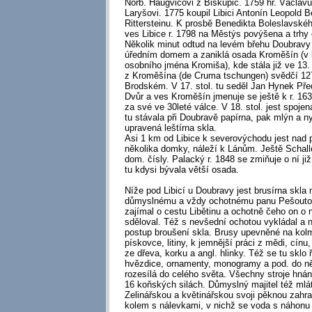
Norb. Haugvicovi z Biskupic. 1759 hr. Václav
Laryšovi. 1775 koupil Libici Antonín Leopold 
Rittersteinu. K prosbě Benedikta Boleslavského
ves Libice r. 1798 na Městýs povýšena a trhy
Několik minut odtud na levém břehu Doubravy 
úředním domem a zaniklá osada Kroměšín (v l
osobního jména Kromiša), kde stála již ve 13. 
z Kroměšína (de Cruma tschungen) svědčí 127
Brodském. V 17. stol. tu seděl Jan Hynek Pře
Dvůr a ves Kroměšín jmenuje se ještě k r. 163
za své ve 30leté válce. V 18. stol. jest spoje
tu stávala při Doubravě papírna, pak mlýn a ny
upravená leštírna skla.
Asi 1 km od Libice k severovýchodu jest nad
několika domky, náleží k Lánům. Ještě Schaller
dom. čísly. Palacký r. 1848 se zmiňuje o ní ji
tu kdysi bývala větší osada.
Níže pod Libicí u Doubravy jest brusírna skla n
důmyslnému a vždy ochotnému panu Pešoutovi
zajímal o cestu Libětinu a ochotně čeho on o n
sděloval. Též s nevšední ochotou vykládal a n
postup broušení skla. Brusy upevněné na kolm
pískovce, litiny, k jemnější práci z mědi, cínu
ze dřeva, korku a angl. hlinky. Též se tu sklo
hvězdice, ornamenty, monogramy a pod. do něj
rozesílá do celého světa. Všechny stroje hnán
16 koňských silách. Důmyslný majitel též mlátí
Zelinářskou a květinářskou svoji pěknou zah
kolem s nálevkami, v nichž se voda s náhonu 