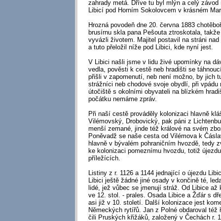
zahrady metá. Dříve tu byl mlýn a celý závod
Libicí pod Horním Sokolovcem v krásném Mar
Hrozná povodeň dne 20. června 1883 chotěboř
brusírnu skla pana Pešouta ztroskotala, takže
vyvázli životem. Majitel postavil na stráni nad
a tuto přeložil níže pod Libici, kde nyní jest.
V Libici našli jsme v lidu živé upomínky na dá
vedla, pověsti k cestě neb hradišti se táhnouc
přišli v zapomenutí, neb není možno, by jich t
strážníci neb chodové svoje obydlí, při vpádu 
útočiště s okolními obyvateli na blízkém hradiš
počátku nemáme zpráv.
Při naší cestě prováděly kolonizaci hlavně klá
Vilémovský, Drobovický, pak páni z Lichtenb
menší zemané, jinde též králové na svém zbož
Poněvadž se naše cesta od Vilémova k Čáslavi
hlavně v bývalém pohraničním hvozdě, tedy zv
ke kolonizaci pomeznímu hvozdu, totiž újezdu
příležících.
Listiny z r. 1126 a 1144 jednající o újezdu Li
Libici ještě žádné jiné osady v končině té, led
lidé, jež vůbec se jmenují stráž. Od Libice až 
ve 12. stol. - prales. Osada Libice a Žďár s 
asi již v 10. století. Další kolonizace jest ko
Německých rytířů. Jan z Polné obdaroval též 
čili Pruských křižáků, založený v Čechách r. 