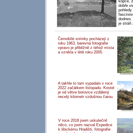
kopce, z
dobře vi
pohledy
fascinov
dodnes. 
je stráň
Černobílé snímky pocházejí z
roku 1963, barevná fotografie
vpravo je přibližně z téhož místa
a vznikla v létě roku 2005.
A takhle to tam vypadalo v roce
2022 začátkem listopadu. Kostel
je od větve borovice vzdálený
necelý kilometr vzdušnou čarou.
V roce 2018 jsem uskutečnil
něco, co jsem nazval Expedice
k libickému Hradišti, fotografie