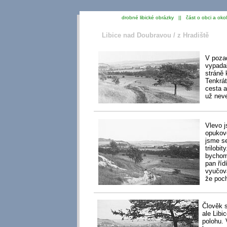
drobné libické obrázky || část o obci a oko
Libice nad Doubravou / z Hradiště
V pozad
vypadal
stráně 
Tenkrát
cesta a
už neve
Vlevo j
opukov
jsme se
trilobi
bychom 
pan říd
vyučová
že poch
Člověk s
ale Libi
polohu. 