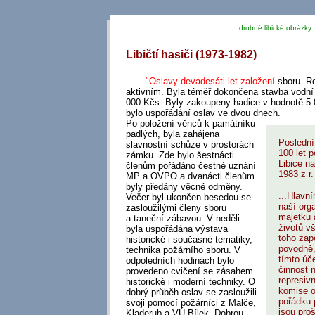
drobné libické obrázky
Libičtí hasiči (1973-1982)
"Oslavy devadesáti let založení
sboru. Ro
aktivním. Byla téměř dokončena stavba vodní 
000 Kčs. Byly zakoupeny hadice v hodnotě 5 
bylo uspořádání oslav ve dvou dnech.
Po položení věnců k památníku
padlých, byla zahájena
Poslední
slavnostní schůze v prostorách
100 let 
zámku. Zde bylo šestnácti
Libice n
členům pořádáno čestné uznání
1983 z r
MP a OVPO a dvanácti členům
byly předány věcné odměny.
...Hlavn
Večer byl ukončen besedou se
naší org
zasloužilými členy sboru
majetku 
a taneční zábavou. V neděli
životů v
byla uspořádána výstava
toho zapo
historické i současné tematiky,
povodně,
technika požárního sboru. V
tímto úč
odpoledních hodinách bylo
činnost n
provedeno cvičení se zásahem
represivn
historické i moderní techniky. O
komise o
dobrý průběh oslav se zasloužili
pořádku 
svoji pomocí požárníci z Malče,
jsou pro
Kladerub a VÚ Bílek. Dobrou