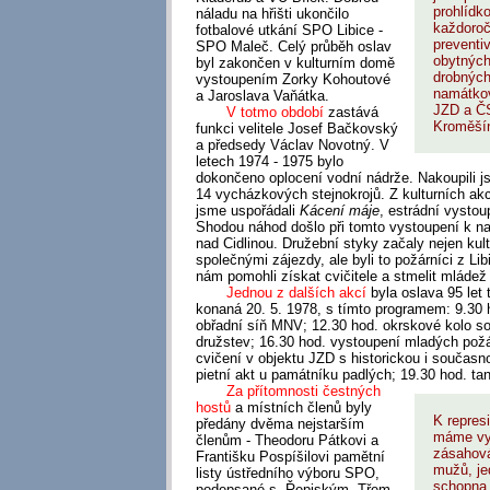
prohlídk
náladu na hřišti ukončilo
každoroč
fotbalové utkání SPO Libice -
preventiv
SPO Maleč. Celý průběh oslav
obytných
byl zakončen v kulturním domě
drobných
vystoupením Zorky Kohoutové
namátko
a Jaroslava Vaňátka.
JZD a Č
V totmo období
zastává
Kroměší
funkci velitele Josef Bačkovský
a předsedy Václav Novotný. V
letech 1974 - 1975 bylo
dokončeno oplocení vodní nádrže. Nakoupili j
14 vycházkových stejnokrojů. Z kulturních akc
jsme uspořádali
Kácení máje
, estrádní vystou
Shodou náhod došlo při tomto vystoupení k na
nad Cidlinou. Družební styky začaly nejen kul
společnými zájezdy, ale byli to požárníci z Libi
nám pomohli získat cvičitele a stmelit mládež 
Jednou z dalších akcí
byla oslava 95 let 
konaná 20. 5. 1978, s tímto programem: 9.30 
obřadní síň MNV; 12.30 hod. okrskové kolo s
družstev; 16.30 hod. vystoupení mladých pož
cvičení v objektu JZD s historickou i současn
pietní akt u památníku padlých; 19.30 hod. ta
Za přítomnosti čestných
hostů
a místních členů byly
K repres
předány dvěma nejstarším
máme vyc
členům - Theodoru Pátkovi a
zásahová
Františku Pospíšilovi pamětní
mužů, je
listy ústředního výboru SPO,
schopna 
podepsané s. Řepiským. Třem