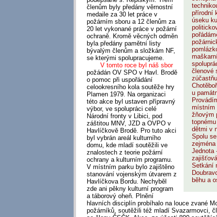
techniko
členům byly předány věrnostní
přírodní 
medaile za 30 let práce v
úseku ku
požárním sboru a 12 členům za
politick
20 let vykonané práce v požární
pořádáme
ochraně. Kromě věcných odměn
požárnic
byla předány pamětní listy
pomlázk
bývalým členům a složkám NF,
maškarní
se kterými spolupracujeme.
spoluprá
V tomto roce byl náš sbor
členové 
požádán OV SPO v Havl. Brodě
zúčastňu
o pomoc při uspořádání
Chotěboř
celookresního kola soutěže hry
u památn
Plamen 1979. Na organizaci
Provádím
této akce byl ustaven přípravný
místním 
výbor, ve spolupráci celé
žňovým 
Národní fronty v Libici, pod
topnému 
záštitou MNV, JZD a OVPO v
dětmi v 
Havlíčkově Brodě. Pro tuto akci
Spolu se
byl vybrán areál kulturního
zejména
domu, kde mladí soutěžili ve
Jednota 
znalostech z teorie požární
zajišťov
ochrany a kulturním programu.
Setkání 
V místním parku bylo zajištěno
Doubrav
stanování vojenským útvarem z
běhu a os
Havlíčkova Bordu. Nechyběl
zde ani pěkny kulturní program
a táborový oheň. Plnění
hlavních disciplín probíhalo na louce zvané 
požárníků, soutěžili též mladí Svazarmovci,