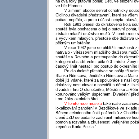
na dva roky putovní pohár. Děti, ve složení dv
ve hře Plamen.
V zimním období sehrál ochotnický soubor 
Cidlinou divadelní představení, které se všem v
počasí nepřálo, a proto i účast nebyla taková, 
Rok 1981 přinesl do okrskového kola sout
soutěž byla obohacena o boj o putovní pohár,
získalo mladší družstvo mužů. V tomto roce s
s výcvikem mladých, přestože obě dužstva uk
pěkným umístěním.
V roce 1982 jsme se přiblížili možnosti zís
natrvalo - vítězstvím mladšího družstva mužů
soutěže v Rovném a postoupením do okresníh
kategorii obsadili velmi pěkné 3. místo. Ženy 
časový limit nestačil pro postup do okresního 
Po dlouholeté přestávce se našly tři velmi
Blanka Němcová, Jindřiška Němcová a Marie 
době již vdané, které za spolupráce s naší or
dokázaly nastudovat a nacvičit s dětmi z libi
divadelní hru O slunečníku, Měsíčníku a Větrn
korunováno velkým úspěchem. Divadelní před
i pro žáky okolních škol.
V tomto roce musela
také naše zásahová
lokalizování zahoření v Bezděkově ve skladu 
Během celodenního úsilí požárníků z Chotěboř
členů JZD se podařilo zachránit milionové hod
pomohla rozvaha a zkušenosti veřejného požá
zejména Karla Peizla."