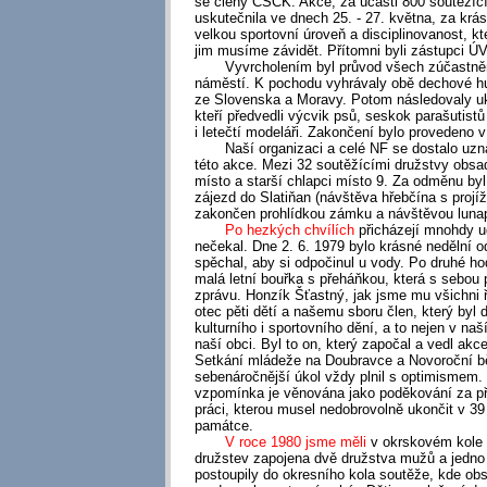
se členy ČSČK. Akce, za účasti 800 soutěžíc
uskutečnila ve dnech 25. - 27. května, za krá
velkou sportovní úroveň a disciplinovanost, k
jim musíme závidět. Přítomni byli zástupci Ú
Vyvrcholením byl průvod všech zúčastněný
náměstí. K pochodu vyhrávaly obě dechové h
ze Slovenska a Moravy. Potom následovaly 
kteří předvedli výcvik psů, seskok parašutist
i letečtí modeláři. Zakončení bylo provedeno
Naší organizaci a celé NF se dostalo uznán
této akce. Mezi 32 soutěžícími družstvy obsad
místo a starší chlapci místo 9. Za odměnu by
zájezd do Slatiňan (návštěva hřebčína s projí
zakončen prohlídkou zámku a návštěvou luna
Po hezkých chvílích
přicházejí mnohdy ud
nečekal. Dne 2. 6. 1979 bylo krásné nedělní 
spěchal, aby si odpočinul u vody. Po druhé hod
malá letní bouřka s přeháňkou, která s sebou p
zprávu. Honzík Šťastný, jak jsme mu všichni ří
otec pěti dětí a našemu sboru člen, který byl
kulturního i sportovního dění, a to nejen v naší
naší obci. Byl to on, který započal a vedl akc
Setkání mládeže na Doubravce a Novoroční b
sebenáročnější úkol vždy plnil s optimismem.
vzpomínka je věnována jako poděkování za př
práci, kterou musel nedobrovolně ukončit v 39 
památce.
V roce 1980 jsme měli
v okrskovém kole 
družstev zapojena dvě družstva mužů a jedno
postoupily do okresního kola soutěže, kde obsa