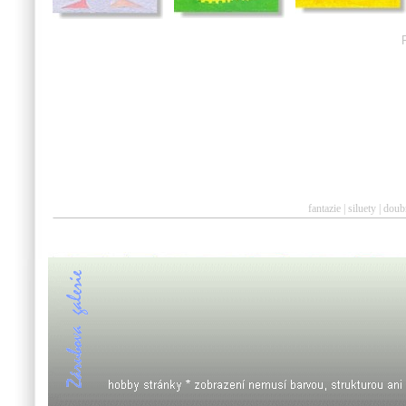
fantazie
|
siluety
|
doub