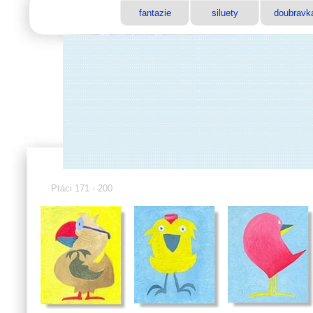
fantazie
siluety
doubravk
Ptáci 171 - 200