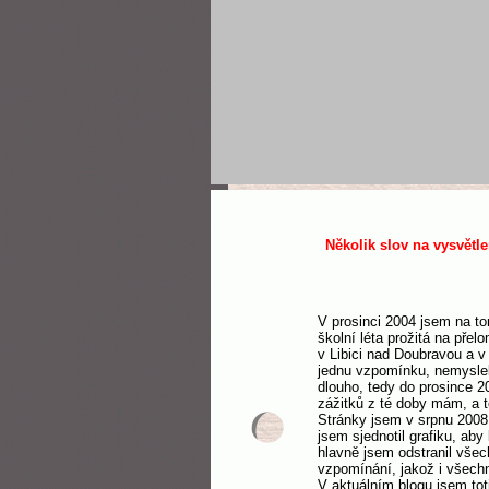
Několik slov na vysvětle
V prosinci 2004 jsem na t
školní léta prožitá na pře
v Libici nad Doubravou a v
jednu vzpomínku, nemyslel 
dlouho, tedy do prosince 2
zážitků z té doby mám, a t
Stránky jsem v srpnu 2008 
jsem sjednotil grafiku, aby
hlavně jsem odstranil všec
vzpomínání, jakož i všech
V aktuálním blogu jsem to