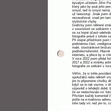
bývalým učitelem Jiřím Po
který jako by psal jeho pe
smysl, teď to smysl nemá, 
už neexistují. Jinak jsem
nezasahoval, snad jen tam
stylistické chyby.
Graficky jsem některé strá
v souvislosti se setkáním s
se za hojné účasti odehrálo
fotografie právě z tohoto s
Při stejné příležitosti jse
podstatnou část, zredigova
malé, stostránkové brožu
podželeznohorské. Hlavně p
internetu, a přece by si ch
V roce 2022 jsem přidal fot
2017 a 2022 a stránky ještě
fotografie ze setkání v roc
Věřím, že si tohle povídán
spolužáků nebo někteří vrst
jim to připomene chvilky dě
když se to tak vezme, v tě
výpověď o tehdejší době, b
že se nedochovalo víc fotog
Přivítám každý komentář č
pošle na e-mailovou adresu
toho tady víc než jen to, 